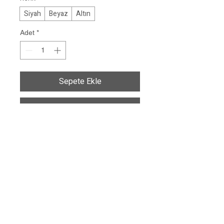
Siyah
Beyaz
Altın
Adet
*
Sepete Ekle
Hemen Satın Al
Ultra kompakt ve hafif, tam kablosuz 
kulak içi kulaklık seti. Kristal 
netliğinde ses kalitesi, dokunmatik 
kontroller ve şarj kutusu ile toplam 20 
saat kullanım süresi sunar.