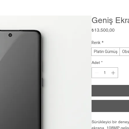
Geniş Ekr
Fiyat
₺13.500,00
Renk
*
Platin Gümüş
Obs
Adet
*
Sürükleyici bir den
ekrana, 108MP geliş