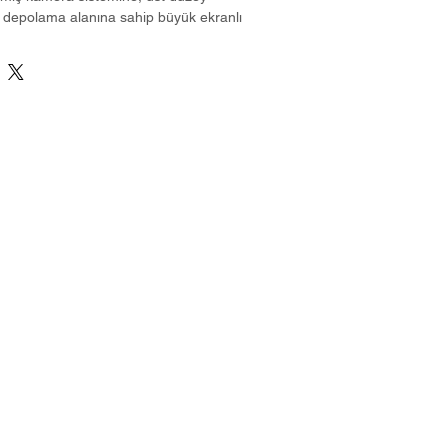
 depolama alanına sahip büyük ekranlı 
uz şarj özelliğini destekler.